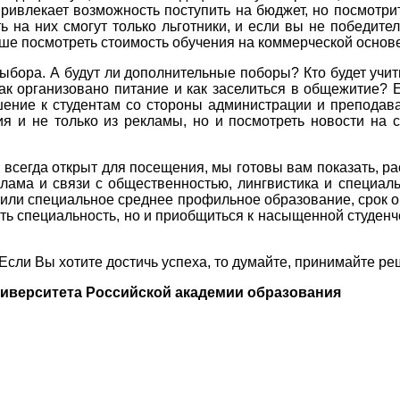
ривлекает возможность поступить на бюджет, но посмотри
ть на них смогут только льготники, и если вы не победит
е посмотреть стоимость обучения на коммерческой основе 
бора. А будут ли дополнительные поборы? Кто будет учить
Как организовано питание и как заселиться в общежитие? Е
ошение к студентам со стороны администрации и преподав
 и не только из рекламы, но и посмотреть новости на са
всегда открыт для посещения, мы готовы вам показать, ра
клама и связи с общественностью, лингвистика и специал
или специальное среднее профильное образование, срок обу
ить специальность, но и приобщиться к насыщенной студенче
Если Вы хотите достичь успеха, то думайте, принимайте ре
ниверситета Российской академии образования