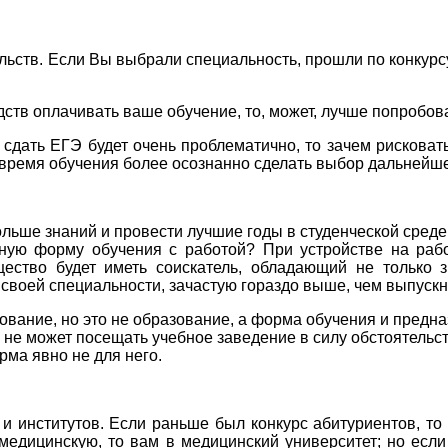
ельств. Если Вы выбрали специальность, прошли по конкурс
дств оплачивать ваше обучение, то, может, лучше попробов
 сдать ЕГЭ будет очень проблематично, то зачем рисковат
а время обучения более осознанно сделать выбор дальнейше
ольше знаний и провести лучшие годы в студенческой среде
ую форму обучения с работой? При устройстве на работ
щество будет иметь соискатель, обладающий не только 
своей специальности, зачастую гораздо выше, чем выпускн
вание, но это не образование, а форма обучения и предназ
 не может посещать учебное заведение в силу обстоятельст
рма явно не для него.
 и институтов. Если раньше был конкурс абитуриентов, т
 медицинскую, то вам в медицинский университет; но есл