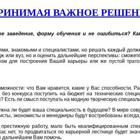
ПРИНИМАЯ ВАЖНОЕ РЕШЕН
е заведение, форму обучения и не ошибиться? Ка
ями, знакомыми и специалистами, но решать каждый долже
дж или вуз, но и оценить дальнейшие перспективы: сможет
ном для построения Вашей карьеры или же пустой трато
зможности: что Вам нравится, какие у Вас способности. 
 без конкурса поступить на бюджет на технические специа
сть ли смысл поступать на модную творческую специально
 Нужна ли будет ваша специальность в будущем? В мире с
ристы, экономисты и менеджеры будут востребованы всегда
, престижную работу, мало быть квалифицированным спец
Вас нет, то продвигаться по карьерной лестнице будет зн
 в дальнейшем Вам помочь.