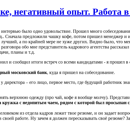
ке, негативный опыт. Работа в
о, интервью было одно удовольствие. Прошел много собеседовани
.д.. Сначала предложили чашку кофе, потом пришел менеджер и и
 лучший, а по крайней мере не хуже других. Видно было, что м
азговора обо мне представитель кадрового агентства рассказал 
дачи, планы и т.д.
нил и сообщил итоги встреч со всеми кандидатами - я прошел в 
дный московский банк
, куда я пришел на собеседование.
 у директора – его лицо, первое место, где будущий работник з
снять верхнюю одежду (про чай, кофе я вообще молчу). Представи
ла кружка с недопитым чаем, рядом с которой был просыпан 
ловеком из отдела кадров лежит твое резюме, и он задает вопрос
в своей работе. Ну зачем я должен пересказывать своё резюме? За