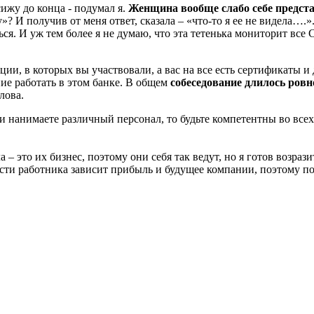
сижу до конца - подумал я.
Женщина вообще слабо себе предст
»? И получив от меня ответ, сказала – «что-то я ее не видела….».
ся. И уж тем более я не думаю, что эта тетенька мониторит вс
ции, в которых вы участвовали, а вас на все есть сертификаты и
ние работать в этом банке. В общем
собеседование длилось ровн
лова.
ов и нанимаете различный персонал, то будьте компетентны во вс
 – это их бизнес, поэтому они себя так ведут, но я готов возра
сти работника зависит прибыль и будущее компании,
п
оэтому п