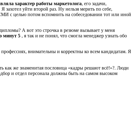
авляла характер работы маркетолога
, его задачи,
 Я захотел уйти второй раз. Ну нельзя мерить по себе,
е СМИ с целью потом вспомнить на собеседовании тот или иной
 дипломы? А вот это строчка в резюме вызывает у меня
о минут 5
, я так и не понял, что смогла менеджер узнать обо
ех профессиях, внимательны и корректны ко всем кандидатам. Я
зить как же знаменитая пословица «кадры решают всё!»?. Люди
одбор и отдел персонала должны быть на самом высоком