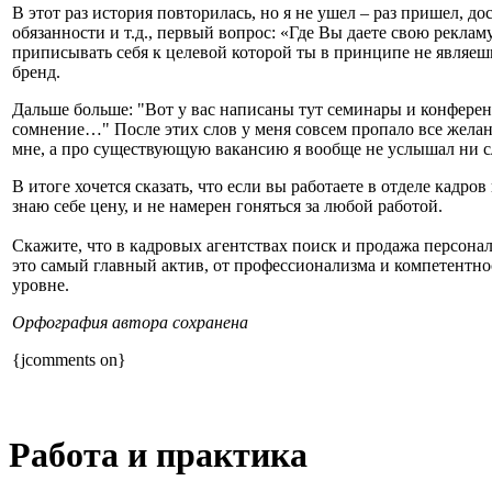
В этот раз история повторилась, но я не ушел – раз пришел, до
обязанности и т.д., первый вопрос: «Где Вы даете свою рекламу
приписывать себя к целевой которой ты в принципе не являешь
бренд.
Дальше больше
:
"В
от у вас написаны тут семинары и конферен
сомнение…
"
После этих слов у меня совсем пропало все жела
мне, а про существующую вакансию я вообще не услышал ни с
В итоге хочется сказать, что если вы работаете в отделе кадр
знаю себе цену, и не намерен гоняться за любой работой.
Скажите, что в кадровых агентствах поиск и продажа персонала
это самый главный актив, от профессионализма и компетентно
уровне
.
Орфография автора сохранена
{jcomments on}
Работа и практика