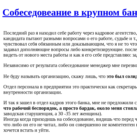
Cобеседовеание в крупном бан
Последний раз я находил себе работу через кадровое агентств
кандидата пытают разными вопросами о его работе, судьбе и т
чувствовал себя обязанным или доказывающим, что я не то что
задавал дополняющие вопросы либо конкретизирующие. после р
видеть от нового места работы и как я его себе представляю: за
Независимо от результата собеседование менеджер мне перезво
Не буду называть организацию, скажу лишь, что
это был соли
Отдел персонала в предприятии это практически как секретарь
внутренности организации.
И так я зашел в отдел кадров этого банка, мне не предложили 
что рабочий беспорядок, а просто бардак, около меня стоя
заводская старушенция, а 30 -35 лет женщина).
Иногда когда приходишь на собеседование, видишь что перед че
что либо он его не читал, либо он совершенно не компетентен 
хочется встать и уйти.